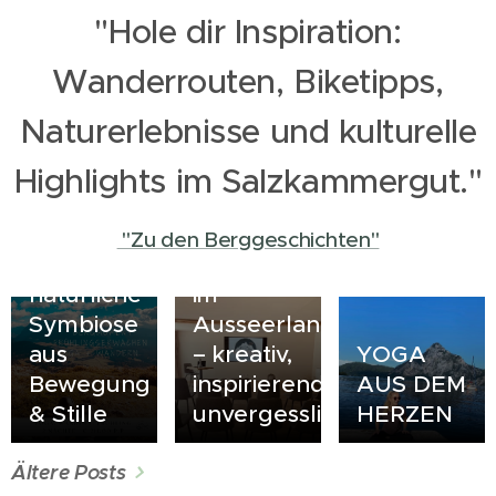
"Hole dir Inspiration:
Wanderrouten, Biketipps,
Yoga &
Wandern
Naturerlebnisse und kulturelle
im
Ausseerland
Highlights im Salzkammergut."
Salzkammergut
–
Dein
"Zu den Berggeschichten"
Die
Seminar
natürliche
im
Symbiose
Ausseerland
aus
– kreativ,
YOGA
Bewegung
inspirierend,
AUS DEM
& Stille
unvergesslich
HERZEN
Ältere Posts