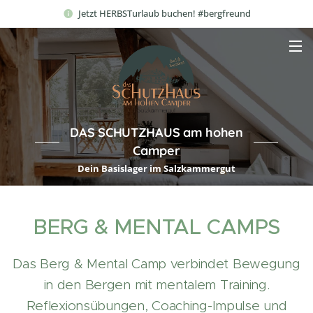
Jetzt HERBSTurlaub buchen! #bergfreund
DAS SCHUTZHAUS am hohen
Camper
Dein Basislager im Salzkammergut
BERG & MENTAL CAMPS
Das Berg & Mental Camp verbindet Bewegung
in den Bergen mit mentalem Training.
Reflexionsübungen, Coaching-Impulse und