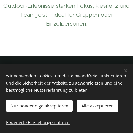
Outdoor-Erlebnisse stärken Fokus, Resilienz und
Teamgeist – ideal für Gruppen oder
Einzelpersonen.
Aktiv- & NaturResort - Das
Wir verwenden Cookies, um das einwandfreie Funktionieren
Schutzhaus am hohen
und die Sicherheit der Website zu gewährleitsen und eine
bestmögliche Nutzererfahrung zu bieten.
Camper
Nur notwendige akzeptieren
Alle akzeptieren
Tanner31
8990 Bad Aussee
Erweiterte Einstellungen öffnen
im Mittelpunkt Österreichs
Cookies