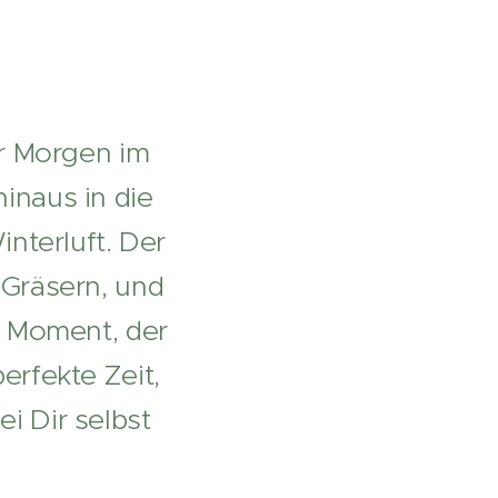
rer Morgen im
hinaus in die
Winterluft. Der
n Gräsern, und
in Moment, der
erfekte Zeit,
i Dir selbst