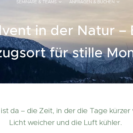
SEMINARE & TEAMS
ANFRAGEN & BUCHEN
vent in der Natur – 
ugsort für stille M
st da – die Zeit, in der die Tage kürze
Licht weicher und die Luft kühler.