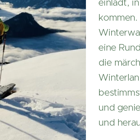
einlädt, 
kommen. 
Winterwa
eine Rund
die märc
Winterla
bestimms
und genie
und hera