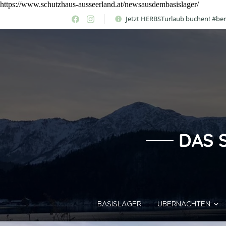
https://www.schutzhaus-ausseerland.at/newsausdembasislager/
Jetzt HERBSTurlaub buchen! #be
DAS 
BASISLAGER
ÜBERNACHTEN