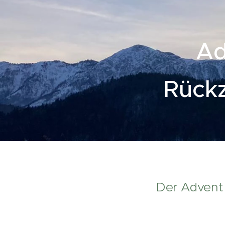
Ad
Rückz
Der Advent i