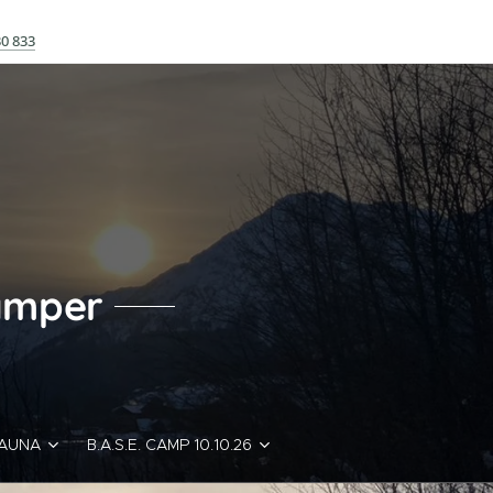
30 833
amper
SAUNA
B.A.S.E. CAMP 10.10.26