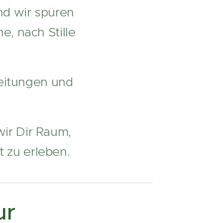
nd wir spüren
, nach Stille
reitungen und
.
wir Dir Raum,
 zu erleben.
ur