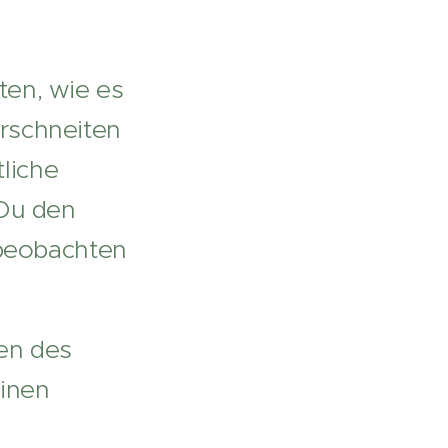
ten, wie es
erschneiten
liche
Du den
beobachten
zen des
einen