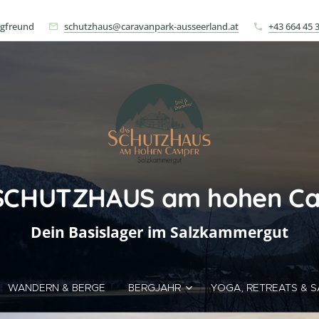
rgfreund
schutzhaus@caravanpark-ausseerland.at
+43 664 45 
SCHUTZHAUS am hohen C
Dein Basislager im Salzkammergut
WANDERN & BERGE
BERGJAHR
YOGA, RETREATS & 