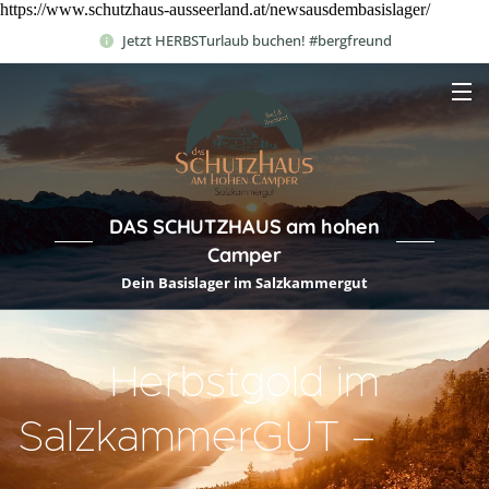
https://www.schutzhaus-ausseerland.at/newsausdembasislager/
Jetzt HERBSTurlaub buchen! #bergfreund
DAS SCHUTZHAUS am hohen
Camper
Dein Basislager im Salzkammergut
Herbstgold im
SalzkammerGUT –