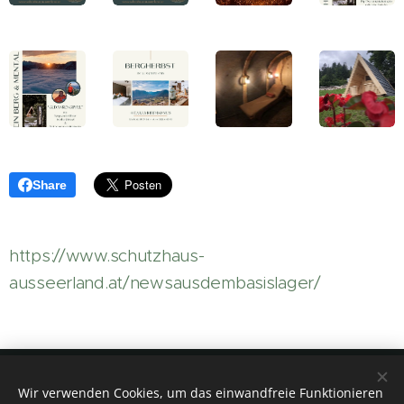
Share
https://www.schutzhaus-
ausseerland.at/newsausdembasislager/
Aktiv- & NaturResort - Das
Wir verwenden Cookies, um das einwandfreie Funktionieren