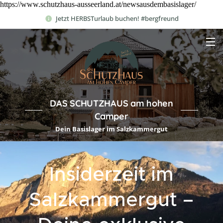
https://www.schutzhaus-ausseerland.at/newsausdembasislager/
Jetzt HERBSTurlaub buchen! #bergfreund
DAS SCHUTZHAUS am hohen
Camper
Dein Basislager im Salzkammergut
Insiderzeit im
Salzkammergut –