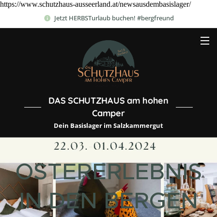
https://www.schutzhaus-ausseerland.at/newsausdembasislager/
Jetzt HERBSTurlaub buchen! #bergfreund
DAS SCHUTZHAUS am hohen
Camper
Dein Basislager im Salzkammergut
OSTERERLEBNIS
IN DEN BERGEN