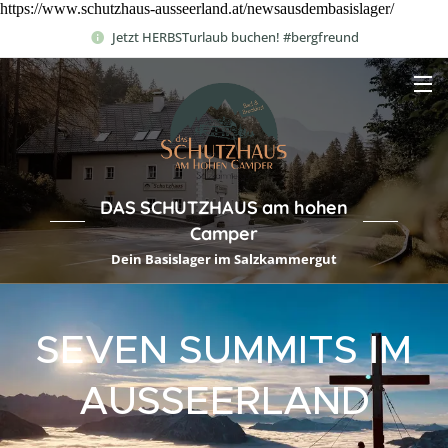
https://www.schutzhaus-ausseerland.at/newsausdembasislager/
Jetzt HERBSTurlaub buchen! #bergfreund
DAS SCHUTZHAUS am hohen
Camper
Dein Basislager im Salzkammergut
SEVEN SUMMITS IM
AUSSEERLAND