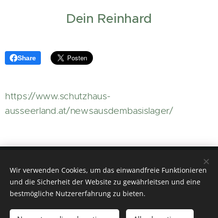
Dein Reinhard
Share
https://www.schutzhaus-
ausseerland.at/newsausdembasislager/
Aktiv- & NaturResort - Das
Wir verwenden Cookies, um das einwandfreie Funktionieren
und die Sicherheit der Website zu gewährleitsen und eine
Schutzhaus am hohen
bestmögliche Nutzererfahrung zu bieten.
Camper