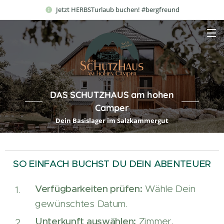
Jetzt HERBSTurlaub buchen! #bergfreund
DAS SCHUTZHAUS am hohen
Camper
Dein Basislager im Salzkammergut
SO EINFACH BUCHST DU DEIN ABENTEUER
Verfügbarkeiten prüfen:
Wähle Dein
gewünschtes Datum.
Unterkunft auswählen:
Zimmer,