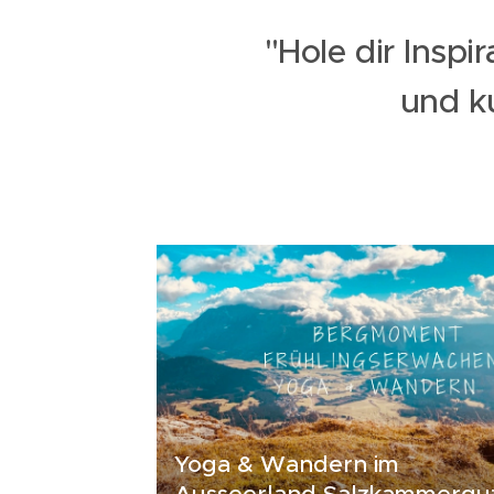
"Hole dir Inspi
und ku
Yoga & Wandern im
Ausseerland Salzkammergu