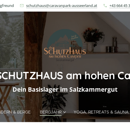
rgfreund
schutzhaus@caravanpark-ausseerland.at
+43 664 45 
SCHUTZHAUS am hohen C
Dein Basislager im Salzkammergut
DERN & BERGE
BERGJAHR
YOGA, RETREATS & SAUNA