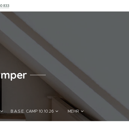
30 833
amper
B.A.S.E. CAMP 10.10.26
MEHR