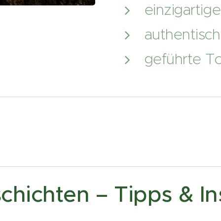
einzigartig
authentisch
geführte T
hichten – Tipps & In